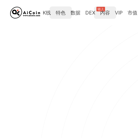
链上
K线
特色
数据
DEX
内容
VIP
市值