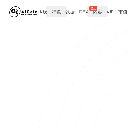
链上
K线
特色
数据
DEX
内容
VIP
市值