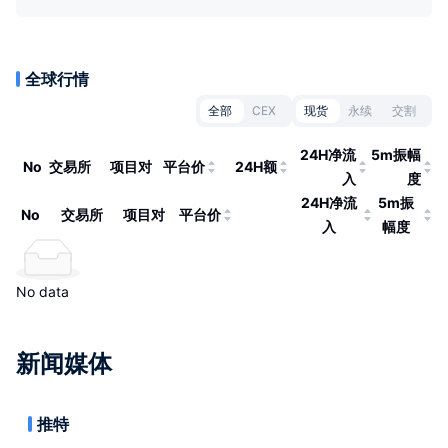
全球行情
全部
CEX
现货
永续
交割
24H净流
5m振幅
No
交易所
项目对
平台价
24H额
入
度
24H净流
5m振
No
交易所
项目对
平台价
入
幅度
No data
新闻媒体
推特