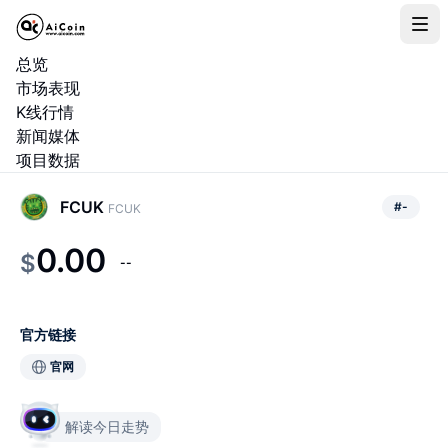
总览
市场表现
K线行情
新闻媒体
项目数据
FCUK
#
-
FCUK
0.00
$
--
官方链接
官网
解读今日走势