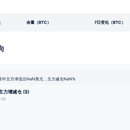
址
余量（BTC）
7日变化（BTC）
向
其中主力净流出NaN美元，主力减仓NaN%
主力增减仓 ($)