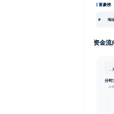
富豪榜
#
地
资金流
，
分时