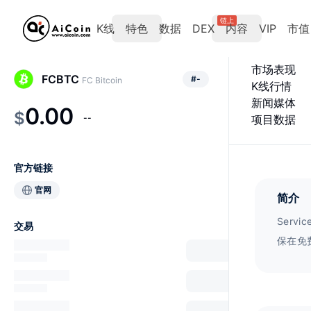
链上
K线
特色
数据
DEX
内容
VIP
市值
市场表现
FCBTC
#
-
FC Bitcoin
K线行情
新闻媒体
0.00
$
--
项目数据
官方链接
官网
简介
Ser
交易
保在免