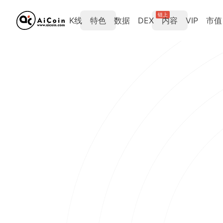
链上
K线
特色
数据
DEX
内容
VIP
市值