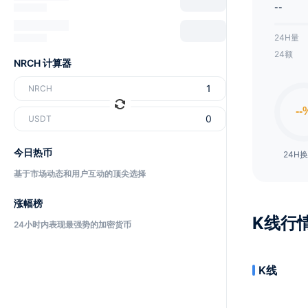
--
24H量
24额
NRCH 计算器
NRCH
USDT
今日热币
24H
基于市场动态和用户互动的顶尖选择
涨幅榜
K线行
24小时内表现最强势的加密货币
K线