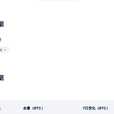
据
接
站
据
址
余量（BTC）
7日变化（BTC）