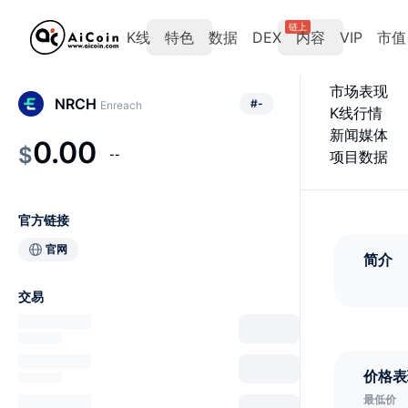
链上
K线
特色
数据
DEX
内容
VIP
市值
市场表现
NRCH
#
-
Enreach
K线行情
新闻媒体
0.00
$
--
项目数据
官方链接
官网
简介
交易
价格表
最低价