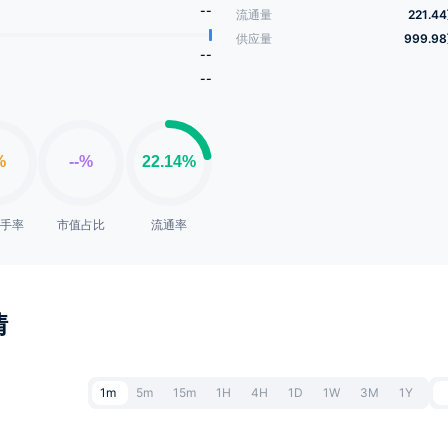
--
流通量
221.4
供应量
999.9
--
--
换手率
市值占比
流通率
情
1m
5m
15m
1H
4H
1D
1W
3M
1Y