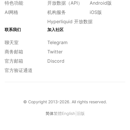
特色功能
开放数据（API）
Android版
AI网格
机构服务
iOS版
Hyperliquid 开放数据
联系我们
加入社区
聊天室
Telegram
商务邮箱
Twitter
官方邮箱
Discord
官方验证通道
© Copyright 2013-
2026
. All rights reserved.
|
简体
繁體
English
旧版