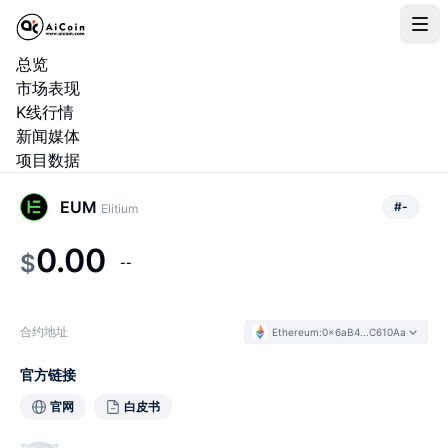
总览
市场表现
K线行情
新闻媒体
项目数据
EUM
#
-
Elitium
0.00
$
--
合约地址
Ethereum
:
0x6aB4...C610Aa
官方链接
官网
白皮书