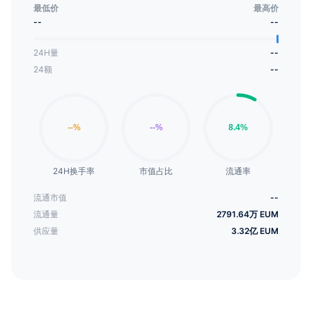
地加密货币（EUM）并获得奖励此外，我们与其他合作
最低价
最高价
伙伴一起举办NFT艺术展，如迈阿密和迪拜的NFT
--
--
BAZL等活动。最终，我们希望鼓励来自世界各地的投
24H量
--
资者团结起来，共同影响全球金融市场。想了解更多信
24额
--
息，请访问www.elitum.io。如果您想预览平台，请单
击此处：preview.elitium.io/dashboard。如果您想创
建账户，请访问www.elitum.io/apply/。
24H换手率
市值占比
流通率
流通市值
--
流通量
2791.64万 EUM
供应量
3.32亿 EUM