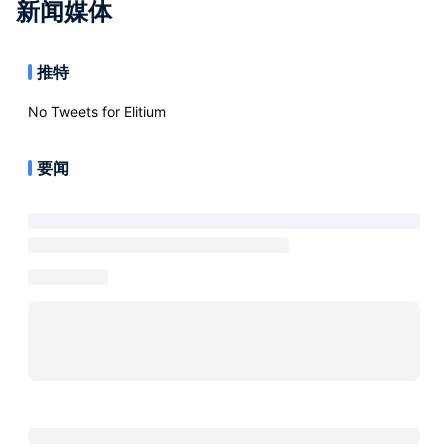
新闻媒体
推特
No Tweets for
Elitium
要闻