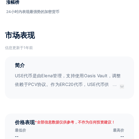
涨幅榜
24小时内表现最强势的加密货币
市场表现
信息更新于1年前
简介
USE代币是由Elena管理，支持使用Oasis Vault，调整
依赖于PCV协议。作为ERC20代币，USE代币供应量是
...
无限的，而市场需求则决定其价格。作为一种稳定币，
USE具有广泛的应用场景，包括交换、储值、合成资
产、借贷、收益聚合器等。USE的目标是与1美元挂钩，
创始时每1 USE代币由100%的DAI抵押支持。
价格表现
*
全部信息数据仅供参考，不作为任何投资建议！
最低价
最高价
--
--