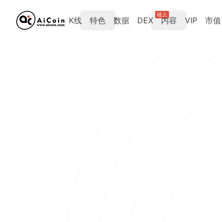
链上
K线
特色
数据
DEX
内容
VIP
市值