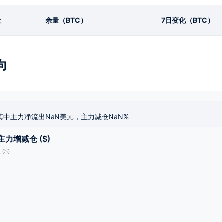
址
余量（BTC）
7日变化（BTC）
向
其中主力净流出NaN美元，主力减仓NaN%
主力增减仓 ($)