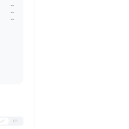
--
--
--