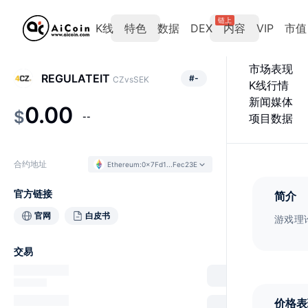
链上
K线
特色
数据
DEX
内容
VIP
市值
市场表现
REGULATEIT
#
-
CZvsSEK
K线行情
新闻媒体
0.00
$
--
项目数据
合约地址
Ethereum
:
0x7Fd1...Fec23E
官方链接
简介
官网
白皮书
游戏理
交易
价格表