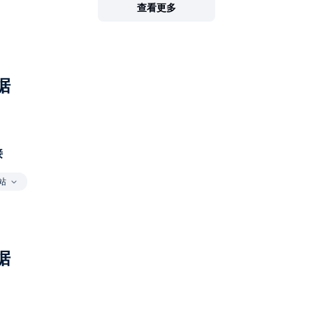
查看更多
据
接
站
据