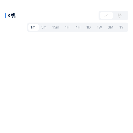
K线
1m
5m
15m
1H
4H
1D
1W
3M
1Y