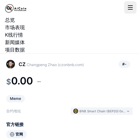
总览
市场表现
K线行情
新闻媒体
项目数据
CZ
#
-
Changpeng Zhao (czonbnb.com)
0.00
$
--
Meme
合约地址
BNB Smart Chain (BEP20)
:
0xF07e...D79b37
官方链接
官网