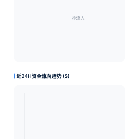
近24H资金流向趋势 ($)