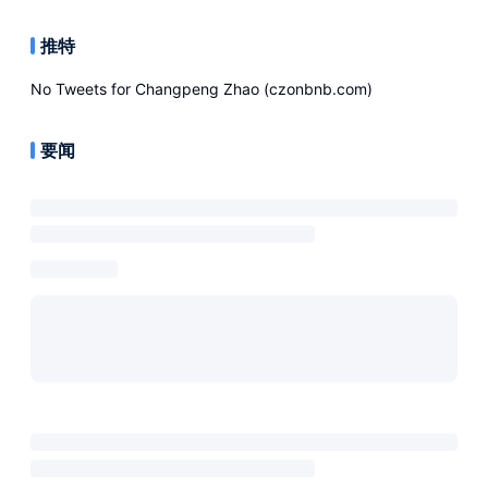
推特
No Tweets for
Changpeng Zhao (czonbnb.com)
要闻