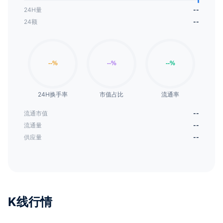
24H量
--
24额
--
24H换手率
市值占比
流通率
流通市值
--
流通量
--
供应量
--
K线行情