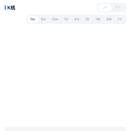
K线
1m
5m
15m
1H
4H
1D
1W
3M
1Y