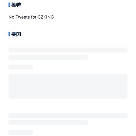
推特
No Tweets for
CZKING
要闻