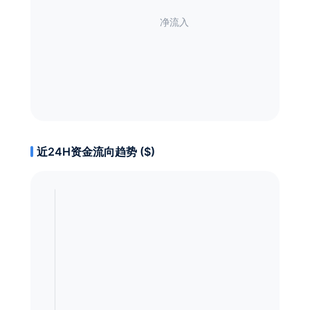
近24H资金流向趋势 ($)