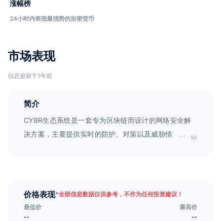
涨幅榜
24小时内表现最强势的加密货币
市场表现
信息更新于1年前
简介
CYBR生态系统是一套专为区块链而设计的网络安全解
决方案，主要提供实时的防护、对策以及威胁情报服
...
务。我们的门户网站可为CYBR社区、其他加密实体和
交易所提供安全保障。同时，我们通过将数据转化为可
行的情报，将新兴的威胁情报商业化和货币化，保障智
能交易的安全性。为了激励用户对CYBR威胁情报门户
价格表现
*
全部信息数据仅供参考，不作为任何投资建议！
网站的贡献，我们推出了CYBR令牌奖励系统，鼓励活
最低价
最高价
跃成员发现并报告威胁情报。
--
--