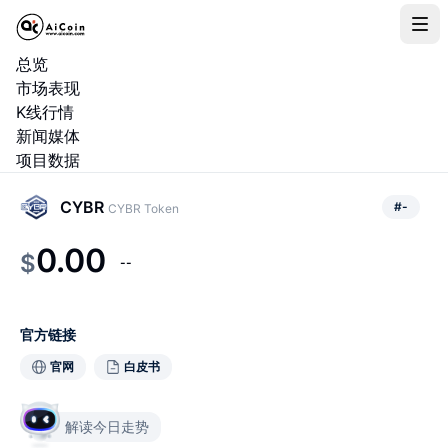
总览
市场表现
K线行情
新闻媒体
项目数据
CYBR
#
-
CYBR Token
0.00
$
--
官方链接
官网
白皮书
解读今日走势