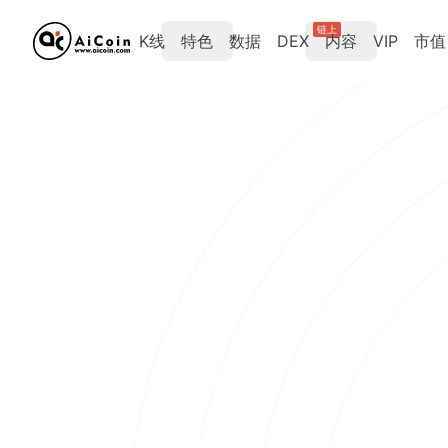
链上
K线
特色
数据
DEX
内容
VIP
市值