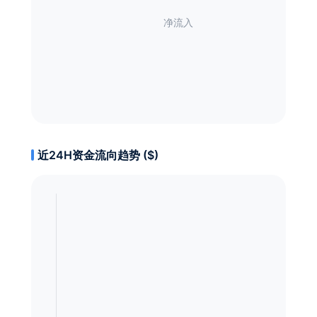
近24H资金流向趋势 ($)