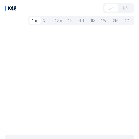
K线
1m
5m
15m
1H
4H
1D
1W
3M
1Y