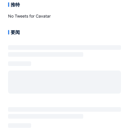
推特
No Tweets for
Cavatar
要闻