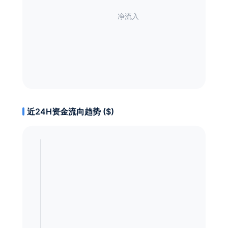
近24H资金流向趋势 ($)