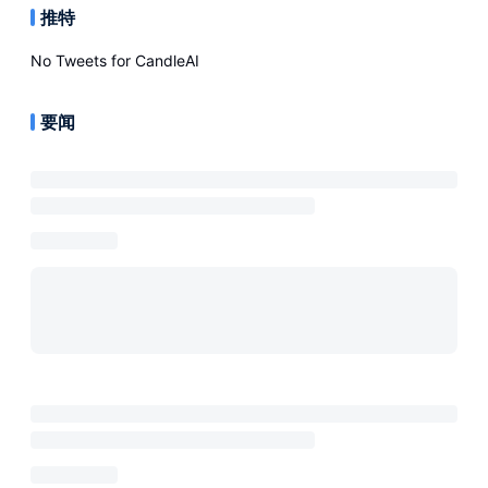
推特
No Tweets for
CandleAI
要闻