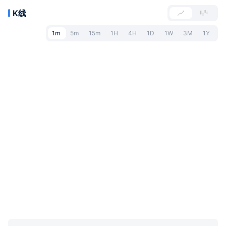
K线
1m
5m
15m
1H
4H
1D
1W
3M
1Y