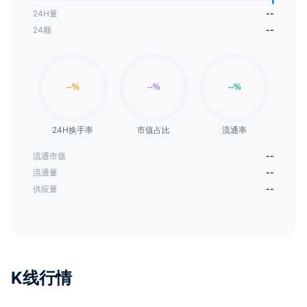
24H量
--
24额
--
24H换手率
市值占比
流通率
流通市值
--
流通量
--
供应量
--
K线行情