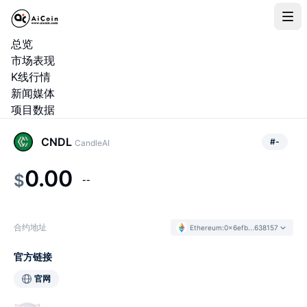
总览
市场表现
K线行情
新闻媒体
项目数据
CNDL
#
-
CandleAI
0.00
$
--
合约地址
Ethereum
:
0x6efb...638157
官方链接
官网