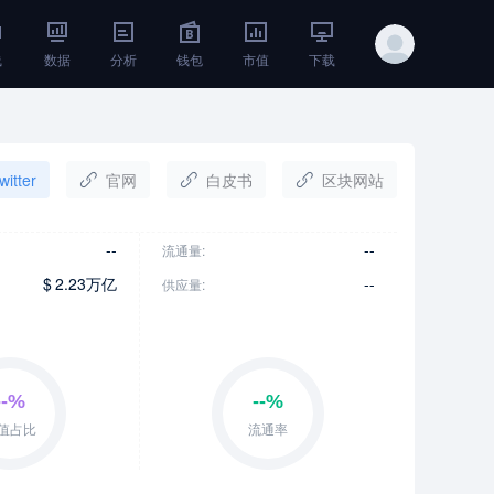
线
数据
分析
钱包
市值
下载
witter
官网
白皮书
区块网站
--
--
流通量:
$
2.23万亿
--
供应量: