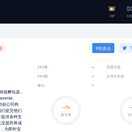
VIP
K
持
K线直达
T
--
24H量：
流通市值:
--
24H额:
全球总市值:
--
量比:
的区块链孵化器，
erse、
，为初创公司构
我们提交他们
并提供各种支
化交易所将成
性，为即时安