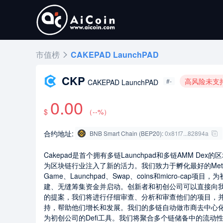
市值榜
CAKEPAD LaunchPAD
CKP
高风险未支
#-
CAKEPAD LaunchPAD
0.00
$
（
--
%）
合约地址:
BNB Smart Chain (BEP20)
:
0x81f7...82894a
Cakepad是首个拥有多链Launchpad和多链AMM Dex
为区块链行业注入了新的活力。我们致力于孵化最好的Metav
Game、Launchpad、Swap、coins和micro-cap项目
建、无缝筹集资金并启动。创新者和初创公司可以直接向
的提案，我们将进行仔细审查、分析和审查他们的项目，
持，帮助他们增长和发展。我们的多链自动做市商去中心
为初创公司的Defi工具。我们将聚合多个链储备中的流动