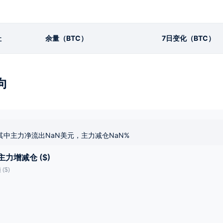
址
余量（BTC）
7日变化（BTC）
向
其中主力净流出NaN美元，主力减仓NaN%
主力增减仓 ($)