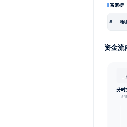
富豪榜
#
地
资金流
，
分时