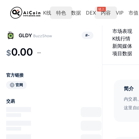
链上
K线
特色
数据
DEX
内容
VIP
市值
市场表现
GLDY
#
-
BuzzShow
K线行情
新闻媒体
0.00
$
--
项目数据
官方链接
官网
简介
内交易
交易
这里自
Buz