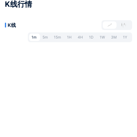
K线行情
K线
1m
5m
15m
1H
4H
1D
1W
3M
1Y