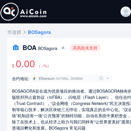
市值榜
BOSagora
BOA
高风险未支持
#-
BOSagora
0.00
$
（
--
%）
合约地址:
Ethereum
:
0x746d...06489e
BOSAGORA旨在成为优质项目的推动者。通过BOSAGORA独有
版联邦拜占庭协议（mFBA）、闪电层（Flash Layer）、信任合
（Trust Contract），“议会网络（Congress Network)”民主决策
制等核心技术，解决区块链三元悖论，实现真正的去中心化。“议
络”机制还有一项“公共预算”的独特功能，自动在系统中累积资金
除了在技术上，也从经济上助力与我们同样有“让世界更美好”愿景
质项目孵化和发展。BOSagora 常见问题