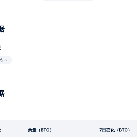
据
接
站
据
址
余量（BTC）
7日变化（BTC）