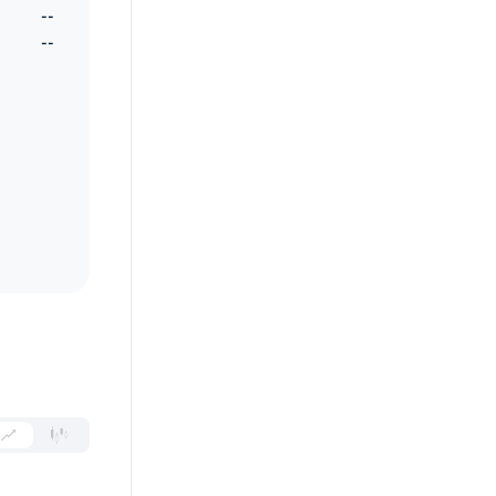
--
--