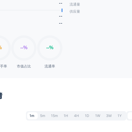
--
流通量
供应量
--
--
换手率
市值占比
流通率
情
1m
5m
15m
1H
4H
1D
1W
3M
1Y