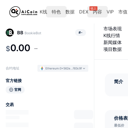
链上
K线
特色
数据
DEX
内容
VIP
市值
市场表现
BB
#
-
BookieBot
K线行情
新闻媒体
0.00
$
--
项目数据
合约地址
Ethereum
:
0x562e...f83c9f
官方链接
简介
官网
交易
价格表
最低价