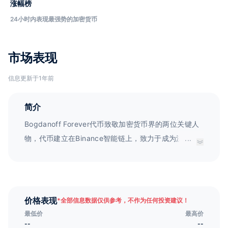
涨幅榜
24小时内表现最强势的加密货币
市场表现
信息更新于1年前
简介
Bogdanoff Forever代币致敬加密货币界的两位关键人
物，代币建立在Binance智能链上，致力于成为流行和
...
主流代币，通过病毒式的meme概念、尖端的NFT、有
目的的、P2E游戏和社区等元素，让$BOGDANOFF成
为真正的社区平台。
价格表现
*
全部信息数据仅供参考，不作为任何投资建议！
最低价
最高价
--
--