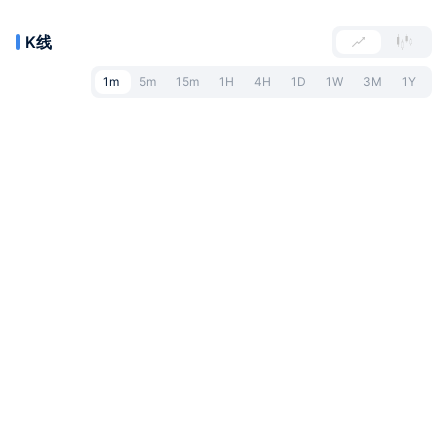
K线
1m
5m
15m
1H
4H
1D
1W
3M
1Y