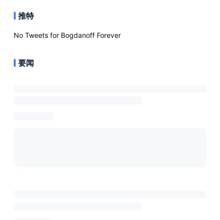
推特
No Tweets for
Bogdanoff Forever
要闻