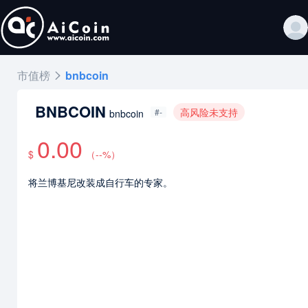
市值榜
bnbcoin
BNBCOIN
高风险未支持
#-
bnbcoin
0.00
$
（
--
%）
将兰博基尼改装成自行车的专家。