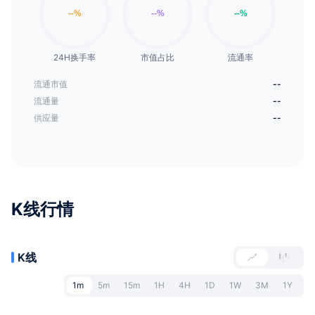
24H换手率
市值占比
流通率
流通市值
--
流通量
--
供应量
--
K线行情
K线
1m
5m
15m
1H
4H
1D
1W
3M
1Y