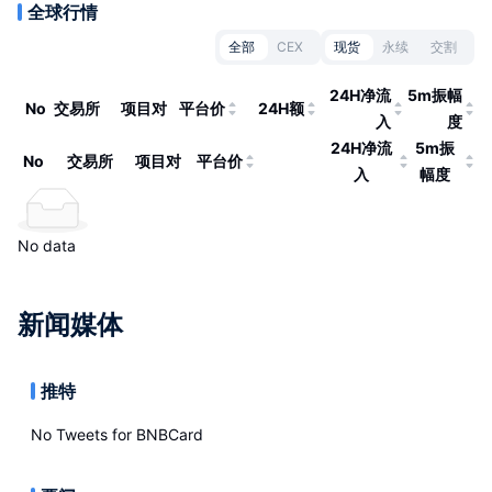
全球行情
全部
CEX
现货
永续
交割
24H净流
5m振幅
No
交易所
项目对
平台价
24H额
入
度
24H净流
5m振
No
交易所
项目对
平台价
入
幅度
No data
新闻媒体
推特
No Tweets for
BNBCard