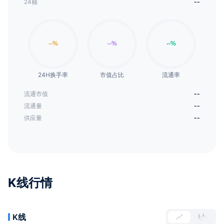
24额
--
24H换手率
市值占比
流通率
流通市值
--
流通量
--
供应量
--
K线行情
K线