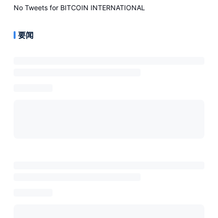
No Tweets for
BITCOIN INTERNATIONAL
要闻