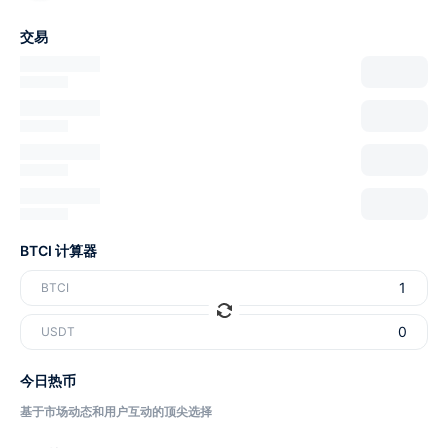
交易
BTCI 计算器
BTCI
USDT
今日热币
基于市场动态和用户互动的顶尖选择