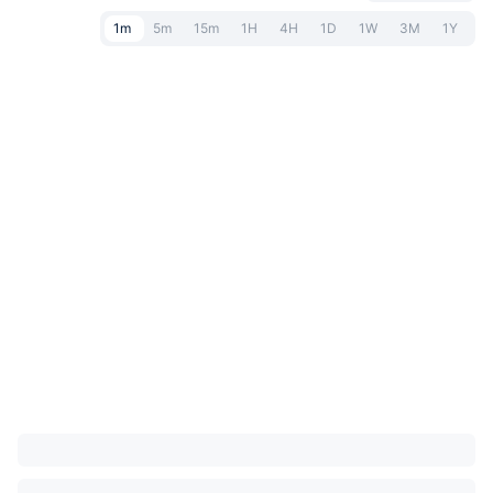
1m
5m
15m
1H
4H
1D
1W
3M
1Y