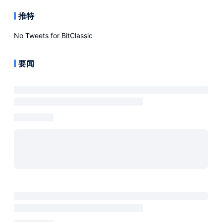
推特
No Tweets for
BitClassic
要闻