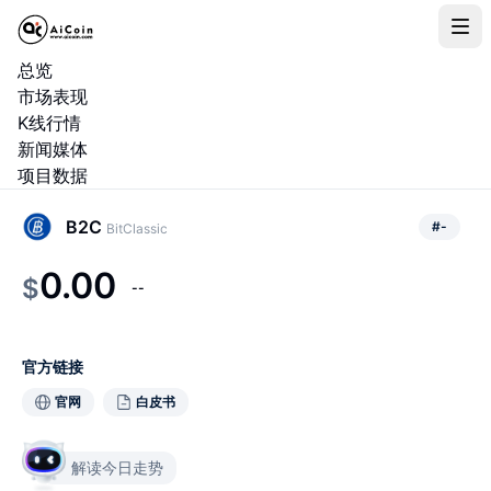
总览
市场表现
K线行情
新闻媒体
项目数据
B2C
#
-
BitClassic
0.00
$
--
官方链接
官网
白皮书
解读今日走势