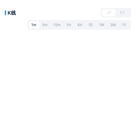
K线
1m
5m
15m
1H
4H
1D
1W
3M
1Y