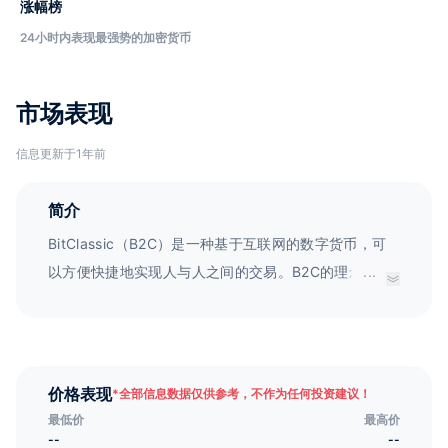
涨幅榜
24小时内表现最强势的加密货币
市场表现
信息更新于1年前
简介
BitClassic（B2C）是一种基于互联网的数字货币，可
以方便快捷地实现人与人之间的交易。B2C的理念承袭
...
了原始的加密货币设想，即一个由用户拥有的金融系
统，一种真正意义上的人民货币。B2C不受大型银行或
矿机制造商的控制，为所有人提供了获利的机会。
价格表现
*
全部信息数据仅供参考，不作为任何投资建议！
最低价
最高价
--
--