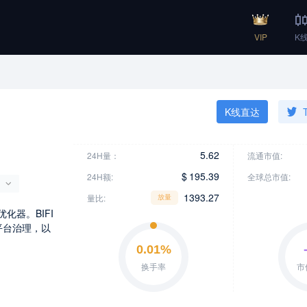
VIP
K
K线直达
T
5.62
24H量：
流通市值:
$
195.39
24H额:
全球总市值:
1393.27
量比:
放量
优化器。BIFI
平台治理，以