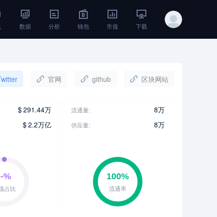
线
数据
分析
钱包
市值
下载
witter
官网
github
区块网站
$
291.44万
8万
流通量:
$
2.2万亿
8万
供应量: