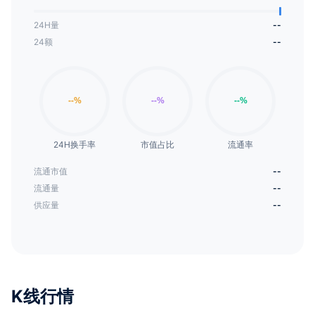
24H量
--
24额
--
24H换手率
市值占比
流通率
流通市值
--
流通量
--
供应量
--
K线行情