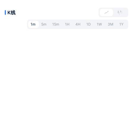
K线
1m
5m
15m
1H
4H
1D
1W
3M
1Y