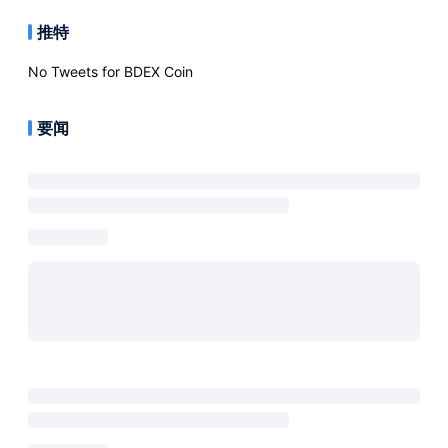
推特
No Tweets for
BDEX Coin
要闻