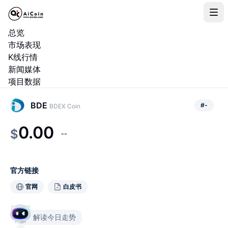
总览
市场表现
K线行情
新闻媒体
项目数据
BDE
#
-
BDEX Coin
0.00
$
--
官方链接
官网
白皮书
解读今日走势