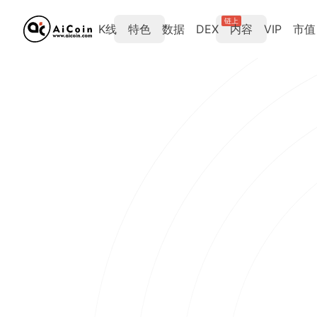
链上
K线
特色
数据
DEX
内容
VIP
市值