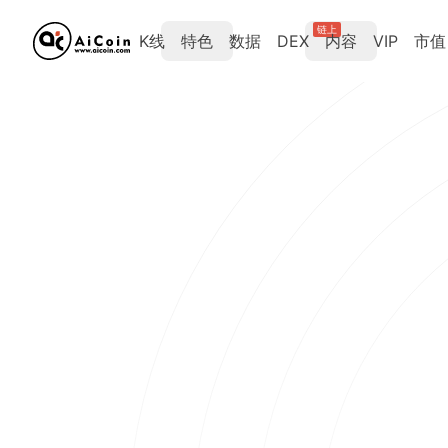
链上
K线
特色
数据
DEX
内容
VIP
市值