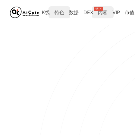
链上
K线
特色
数据
DEX
内容
VIP
市值