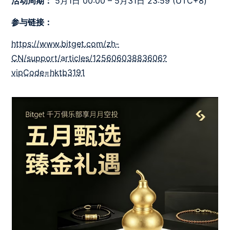
活动周期：
5月1日 00:00 – 5月31日 23:59 (UTC+8)
参与链接：
https://www.bitget.com/zh-
CN/support/articles/12560603883606?
vipCode=hktb3191