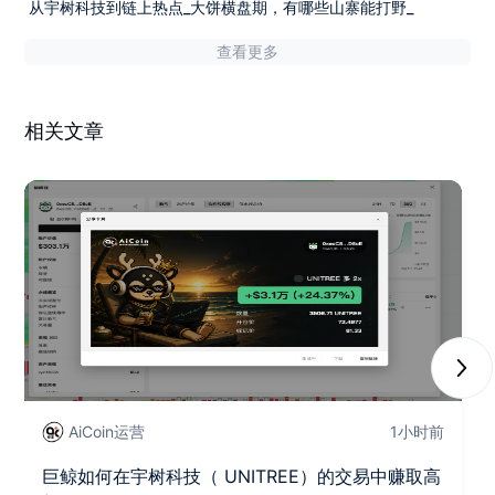
从宇树科技到链上热点_大饼横盘期，有哪些山寨能打野_
查看更多
相关文章
Next
AiCoin运营
1小时前
巨鲸如何在宇树科技（ UNITREE）的交易中赚取高