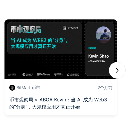
Next sli
BitMart 币市
2个月前
币市观察局 × ABGA Kevin：当 AI 成为 Web3
B
的“分身”，大规模应用才真正开始
是