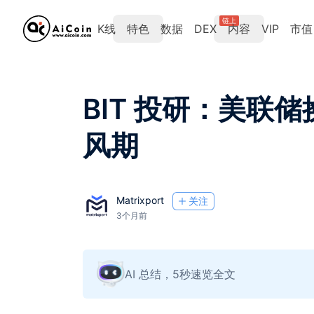
链上
K线
特色
数据
DEX
内容
VIP
市值
BIT 投研：美联
风期
Matrixport
关注
3个月前
AI 总结，5秒速览全文