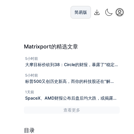
简易版
Matrixport的精选文章
5小时前
大摩目标价砍到38：Circle的财报，暴露了"稳定币
第一股"的尴尬
5小时前
标普500又创历史新高，而你的科技股还在“解
套”？
1天前
SpaceX、AMD财报公布后盘后均大跌，或揭露下
一阶段美股行情走势
查看更多
目录