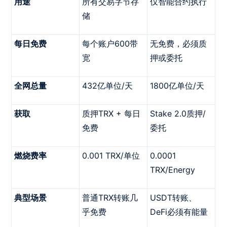
用途
所有交易字节存
仅智能合约执行
储
每日免费
每个账户600带
无免费，必须质
宽
押或委托
全网总量
432亿单位/天
1800亿单位/天
获取
质押TRX + 每日
Stake 2.0质押/
免费
委托
燃烧费率
0.001 TRX/单位
0.0001
TRX/Energy
典型场景
普通TRX转账几
USDT转账、
乎免费
DeFi必须有能量