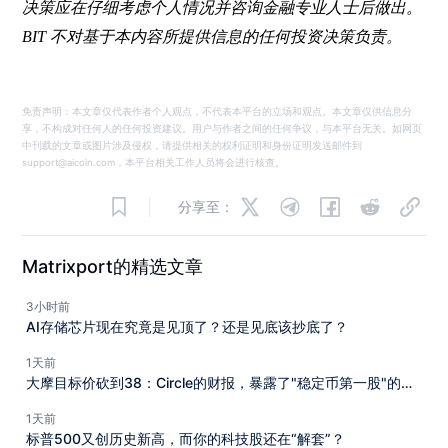
决策应在仔细考虑个人情况并咨询金融专业人士后做出。
BIT 不对基于本内容所提供信息的任何投资决策负责。
免责声明：本文章仅代表作者个人观点，不代表本平台的立场和观点。本文章仅供信息分
享，不构成对任何人的任何投资建议。用户与作者之间的任何争议，与本平台无关。如网页
中刊载的文章或图片涉及侵权，请提供相关的权利证明和身份证明发送邮件到
support@aicoin.com，本平台相关工作人员将会进行核查。
分享至：
Matrixport的精选文章
3小时前
AI存储芯片现在究竟是见顶了？还是见底该抄底了？
1天前
大摩目标价砍到38：Circle的财报，暴露了"稳定币第一股"的尴
尬
1天前
标普500又创历史新高，而你的科技股还在“解套”？