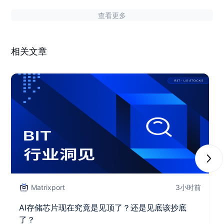
查看更多
相关文章
Next
Matrixport
3小时前
AI存储芯片现在究竟是见顶了？还是见底该抄底
了？