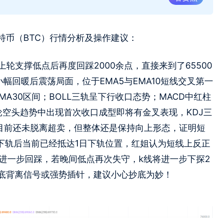
比特币（BTC）行情分析及操作建议：
上轮支撑低点后再度回踩2000余点，直接来到了65500
幅回暖后震荡局面，位于EMA5与EMA10短线交叉第一
MA30区间；BOLL三轨呈下行收口态势；MACD中红柱
这轮空头趋势中出现首次收口成型即将有金叉表现，KDJ三
线目前还未脱离超卖，但整体还是保持向上形态，证明短
下轨后当前已经抵达1日下轨位置，红姐认为短线上反正
进一步回踩，若晚间低点再次失守，k线将进一步下探2
底背离信号或强势插针，建议小心抄底为妙！