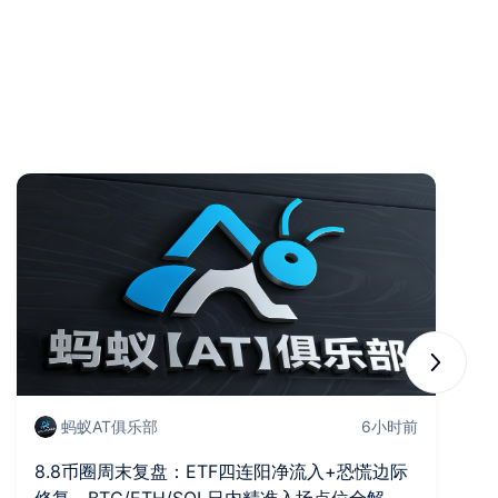
Next sli
蚂蚁AT俱乐部
6小时前
8.8币圈周末复盘：ETF四连阳净流入+恐慌边际
B
修复，BTC/ETH/SOL日内精准入场点位全解
力