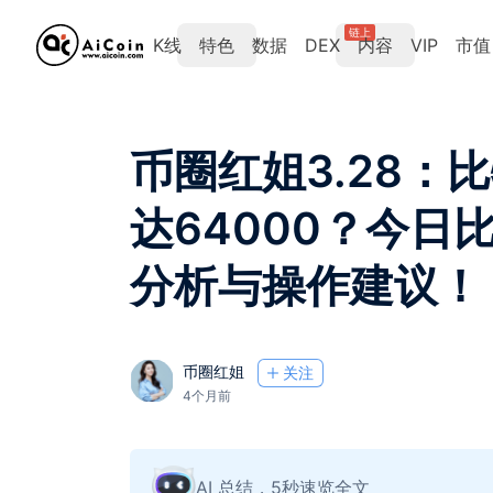
链上
K线
特色
数据
DEX
内容
VIP
市值
币圈红姐3.28：
达64000？今日
分析与操作建议！
币圈红姐
关注
4个月前
AI 总结，5秒速览全文