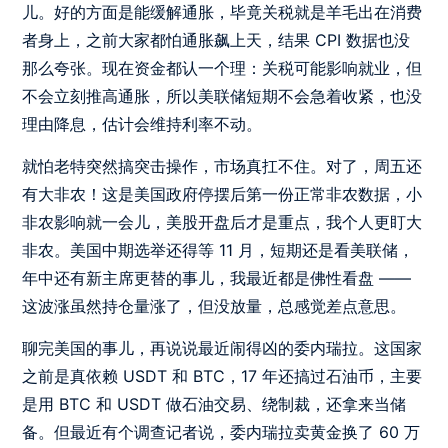
儿。好的方面是能缓解通胀，毕竟关税就是羊毛出在消费
者身上，之前大家都怕通胀飙上天，结果 CPI 数据也没
那么夸张。现在资金都认一个理：关税可能影响就业，但
不会立刻推高通胀，所以美联储短期不会急着收紧，也没
理由降息，估计会维持利率不动。
就怕老特突然搞突击操作，市场真扛不住。对了，周五还
有大非农！这是美国政府停摆后第一份正常非农数据，小
非农影响就一会儿，美股开盘后才是重点，我个人更盯大
非农。美国中期选举还得等 11 月，短期还是看美联储，
年中还有新主席更替的事儿，我最近都是佛性看盘 ——
这波涨虽然持仓量涨了，但没放量，总感觉差点意思。
聊完美国的事儿，再说说最近闹得凶的委内瑞拉。这国家
之前是真依赖 USDT 和 BTC，17 年还搞过石油币，主要
是用 BTC 和 USDT 做石油交易、绕制裁，还拿来当储
备。但最近有个调查记者说，委内瑞拉卖黄金换了 60 万