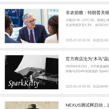
非农前瞻：特朗普关
今晚20:30（UTC+8)，美
失业率或升至4.3%，创2021
2025-07-03 09:06
热度
(
9134
)
官方商店沦为“木马”温
2025年6月23日，卡巴斯基威
病毒与2024年初发现的 Sp
析师指出，SparkKitty 
2025-06-24 08:48
热度
(
9849
)
NEXUS测试网启动，