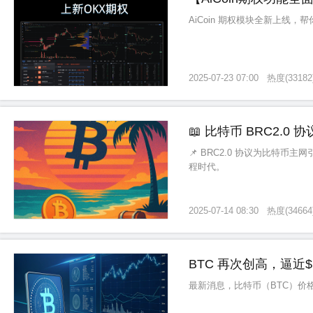
AiCoin 期权模块全新上线
2025-07-23 07:00
热度
(
33182
📖 比特币 BRC2.
📌 BRC2.0 协议为比特币
程时代。
2025-07-14 08:30
热度
(
34664
BTC 再次创高，逼近$1
最新消息，比特币（BTC）价格