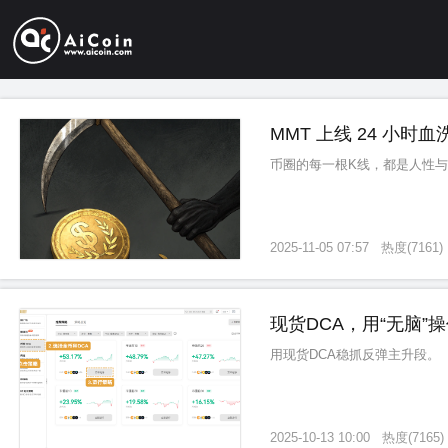
MMT 上线 24 小
币圈的每一根K线，都是人性
2025-11-05 07:57
热度
(
7161
)
现货DCA，用“无脑”
用现货DCA稳抓反弹主升段。
2025-10-13 10:00
热度
(
7165
)