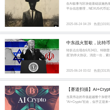
在AI叙事与区块链基础设施热潮
平台信息整理，NEXUS代币近2
664个。该项目不仅因其技术
2025-06-24 04:29
热度
(
10191
中东战火暂歇，比特币重
转折点出现在6月24日。特朗
底”的停火协议。消息一出，紧
2025-06-24 03:02
热度
(
33135
【赛道扫描】AI+Cry
当英伟达的市值超越整个加密市
“AI+Crypto”狂欢，似
摆动，潮水退去后，我们终于可