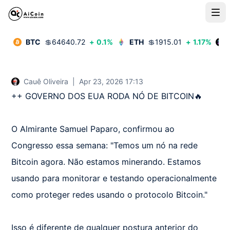
BTC
💲
64640.72
+
0.1
%
ETH
💲
1915.01
+
1.17
%
Cauê Oliveira
|
Apr 23, 2026 17:13
++ GOVERNO DOS EUA RODA NÓ DE BITCOIN🔥

O Almirante Samuel Paparo, confirmou ao 
Congresso essa semana: "Temos um nó na rede 
Bitcoin agora. Não estamos minerando. Estamos 
usando para monitorar e testando operacionalmente 
como proteger redes usando o protocolo Bitcoin."

Isso é diferente de qualquer postura anterior do 