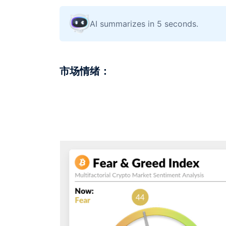
AI summarizes in 5 seconds.
市场情绪：