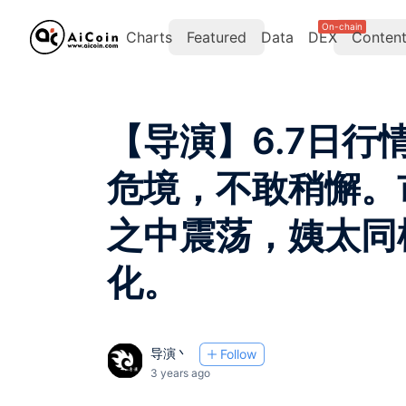
On-chain
Charts
Featured
Data
DEX
Conten
【导演】6.7日
危境，不敢稍懈。
之中震荡，姨太同
化。
导演丶
Follow
3 years ago