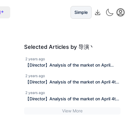
I
Simple
Selected Articles by 导演丶
2 years ago
【Director】Analysis of the market on April
19th, the situation is unstoppable, the situation
2 years ago
is getting better, AICoin is favorable for the
【Director】Analysis of the market on April 4th,
bulls in the short term, and there is a rebound in
the situation is unstoppable, the market is on
2 years ago
the 4-hour chart. Follow-up observation of the
the rise, AICoin short-term pullback to eliminate
【Director】Analysis of the market on April 4th,
strength of the rebound.
the risk of a triple sell-off, and the 4-hour chart
the momentum is unstoppable, the situation is
still shows a converging triangle oscillation.
View More
getting better, the short-term rebound of AICoin
is about to end, let's see how the strength of
the third 1-hour decline goes.