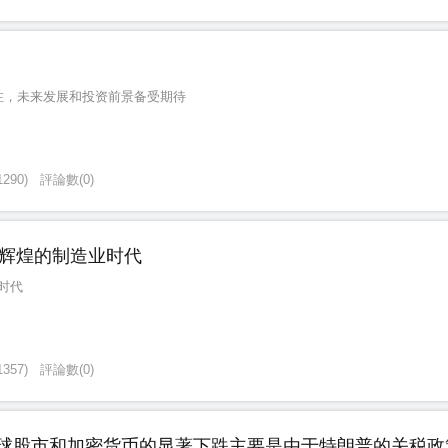
场关注，未来发展和投资前景备受期待
1290
)
評論數
(
0
)
辉煌的制造业时代
时代
1357
)
評論數
(
0
)