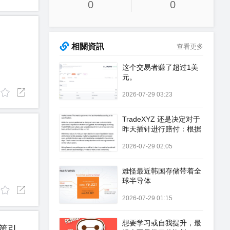
0
0
相關資訊
查看更多
这个交易者赚了超过1美
元。
2026-07-29 03:23
TradeXYZ 还是决定对于
昨天插针进行赔付：根据
公告显示：TradeXYZ 决
2026-07-29 02:05
定一次性承担此次异常引
发的爆仓损失
难怪最近韩国存储带着全
球半导体
2026-07-29 01:15
想要学习或自我提升，最
#股市崩盘 这次全球股市和加密货币的显著下跌主要是由于特朗普的关税政策引发的全球投资恐慌。