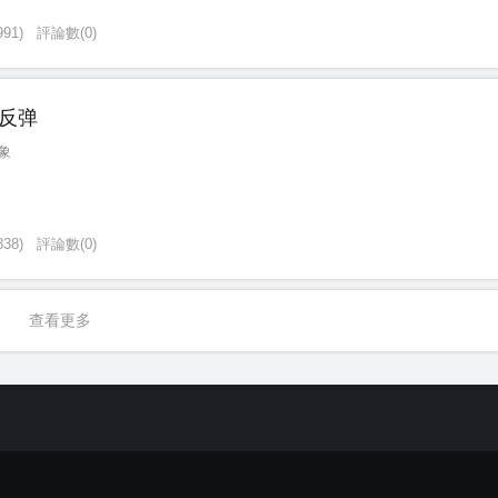
991
)
評論數
(
0
)
反弹
象
838
)
評論數
(
0
)
查看更多