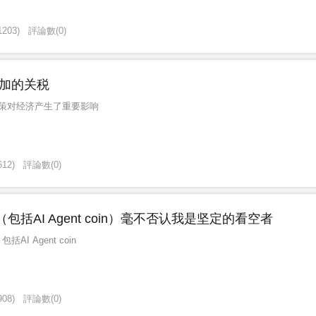
1203
)
評論數
(
0
)
加的关税
策对经济产生了重要影响
612
)
評論數
(
0
)
n （包括AI Agent coin）毫不否认我是坚定的看空者
括AI Agent coin
908
)
評論數
(
0
)