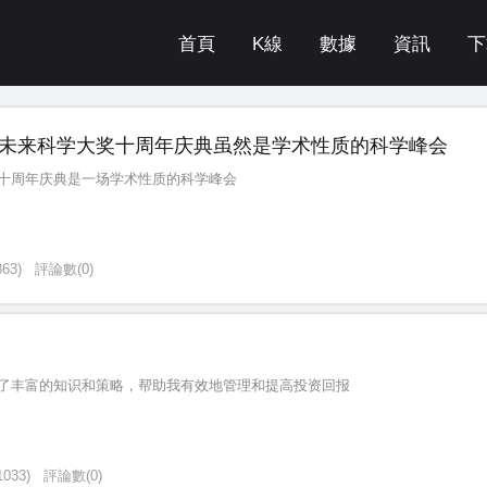
首頁
K線
數據
資訊
下
未来科学大奖十周年庆典虽然是学术性质的科学峰会
十周年庆典是一场学术性质的科学峰会
863
)
評論數
(
0
)
了丰富的知识和策略，帮助我有效地管理和提高投资回报
1033
)
評論數
(
0
)