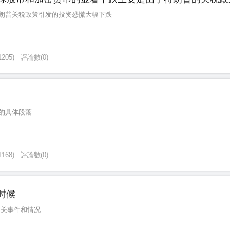
朗普关税政策引发的投资恐慌大幅下跌
1205
)
評論數
(
0
)
的具体段落
1168
)
評論數
(
0
)
的时候
的相关事件和情况