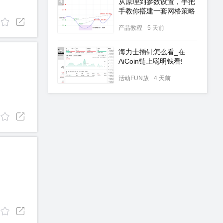
4
从原理到参数设置，手把
手教你搭建一套网格策略
产品教程
5 天前
5
海力士插针怎么看_在
AiCoin链上聪明钱看!
活动FUN放
4 天前