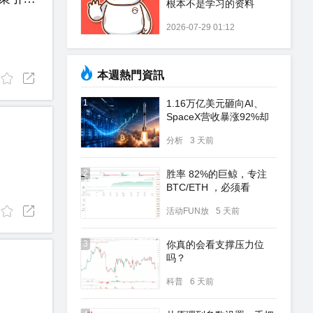
根本不是学习的资料
2026-07-29 01:12
本週熱門資訊
1
1.16万亿美元砸向AI、
SpaceX营收暴涨92%却
还亏5.4亿：资本在赌什
分析
3 天前
么？
2
胜率 82%的巨鲸，专注
BTC/ETH ，必须看
活动FUN放
5 天前
3
你真的会看支撑压力位
吗？
科普
6 天前