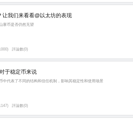
？让我们来看看@以太坊的表现
山寨币是否仍然无望
1000
)
評論數
(
0
)
对于稳定币来说
币中代表了不同的结构和信任机制，影响其稳定性和使用场景
1147
)
評論數
(
0
)