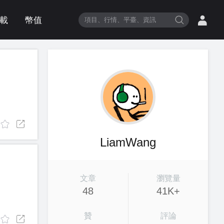
載
幣值
項目、行情、平臺、資訊
LiamWang
文章
瀏覽量
48
41K+
贊
評論